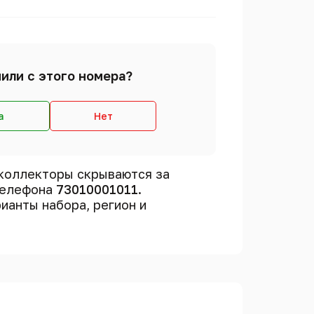
или с этого номера?
а
Нет
коллекторы скрываются за
телефона
73010001011
.
рианты набора, регион и