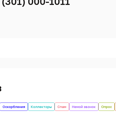
 (301) 000-1011
в
Оскорбления
Коллекторы
Спам
Немой звонок
Опрос