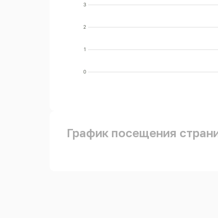
3
2
1
0
График посещения стран