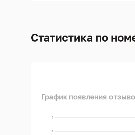
Статистика по номе
График появления отзывов
5
4