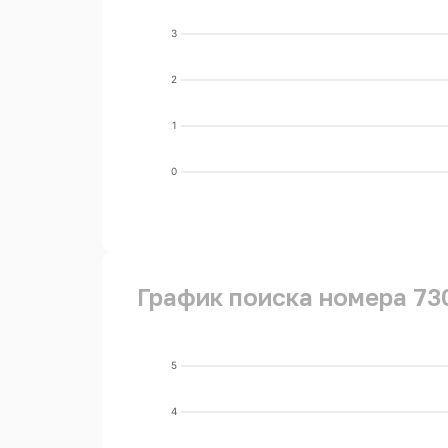
3
2
1
0
График поиска номера 73
5
4