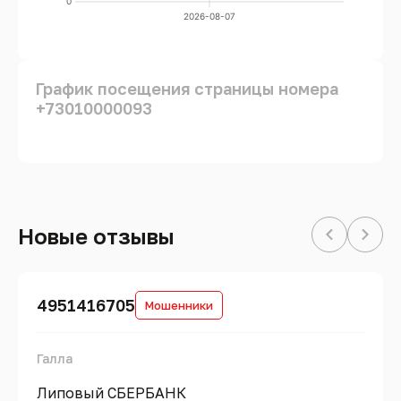
0
2026-08-07
График посещения страницы номера
+73010000093
Новые отзывы
4951416705
Мошенники
Галла
Липовый СБЕРБАНК